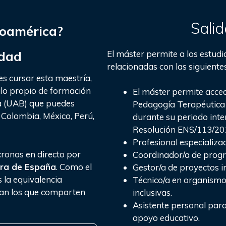
Salid
noamérica?
idad
El máster permite a los estud
relacionadas con las siguientes
s cursar esta maestría,
tulo propio de formación
El máster permite acced
a (UAB) que puedes
Pedagogía Terapéutica 
, Colombia, México, Perú,
durante su periodo inte
Resolución ENS/113/201
Profesional especializa
cronas en directo por
Coordinador/a de progr
hora de España
. Como el
Gestor/a de proyectos i
 la equivalencia
Técnico/a en organismo
pan los que comparten
inclusivas.
Asistente personal para
apoyo educativo.