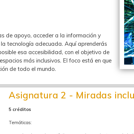
las diferentes páginas antes de enviar una consulta.
REGRESAR A LA WEB
s de apoyo, acceder a la información y
IR AL FORMULARIO
 la tecnología adecuada. Aquí aprenderás
sible esa accesibilidad, con el objetivo de
espacios más inclusivos. El foco está en que
ación de todo el mundo.
Asignatura 2 - Miradas inclu
5 créditos
Temáticas: