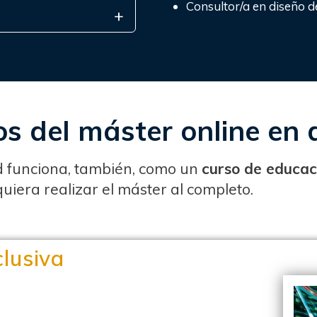
Consultor/a en diseño d
os del máster online en
d
funciona, también, como un
curso de educac
uiera realizar el máster al completo.
Aviso importante
clusiva
En esta web puedes encontrar toda la información
relativa al máster como: metodología, características
del máster, proceso de inscripción, precios, salidas
profesionales, etc. Usa el menú de la web y revisa