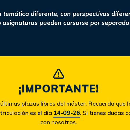
temática diferente, con perspectivas difere
ho asignaturas pueden cursarse por separado
¡IMPORTANTE!
últimas plazas libres del máster. Recuerda que l
triculación es el día
14-09-26
. Si tienes dudas 
con nosotros.