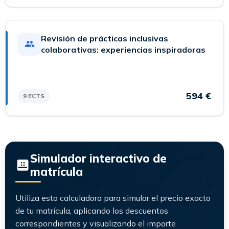
información relativa al máster como:
metodología, características del máster,
proceso de inscripción, precios, salidas
Revisión de prácticas inclusivas
profesionales, etc. Usa el menú de la web y
colaborativas: experiencias inspiradoras
revisa las diferentes páginas antes de enviar
una consulta.
594 €
REGRESAR A LA WEB
9 ECTS
IR AL FORMULARIO
Simulador interactivo de
matrícula
Utiliza esta calculadora para simular el precio exacto
de tu matrícula, aplicando los descuentos
correspondientes y visualizando el importe