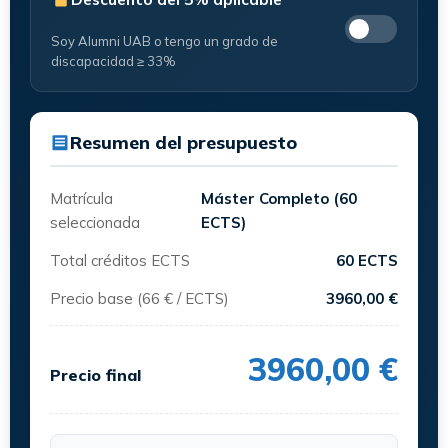
Soy Alumni UAB o tengo un grado de
discapacidad ≥ 33%
Resumen del presupuesto
Matrícula
Máster Completo (60
seleccionada
ECTS)
Total créditos ECTS
60 ECTS
Precio base (66 € / ECTS)
3960,00 €
3960,00 €
Precio final